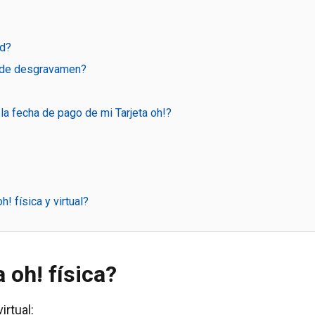
ud?
ro de desgravamen?
a fecha de pago de mi Tarjeta oh!?
! física y virtual?
 oh! física?
irtual: